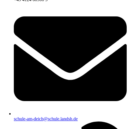
schule-am-deich@schule.landsh.de