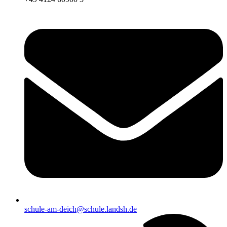
schule-am-deich@schule.landsh.de