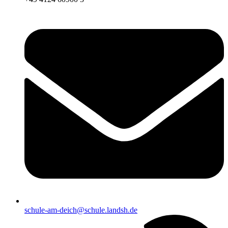
schule-am-deich@schule.landsh.de