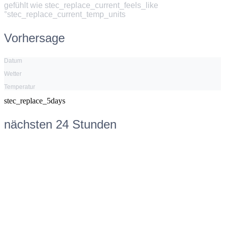
gefühlt wie
stec_replace_current_feels_like
°stec_replace_current_temp_units
Vorhersage
Datum
Wetter
Temperatur
stec_replace_5days
nächsten 24 Stunden