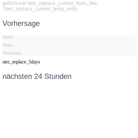
gefühlt wie
stec_replace_current_feels_like
°stec_replace_current_temp_units
Vorhersage
Datum
Wetter
Temperatur
stec_replace_5days
nächsten 24 Stunden