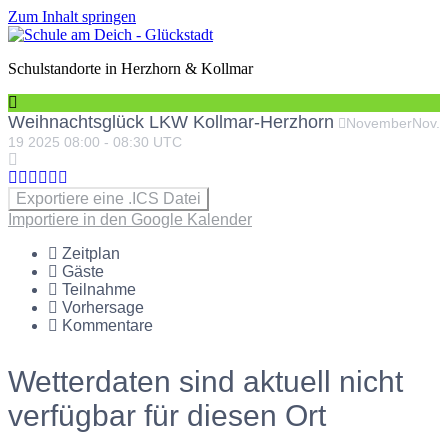
Zum Inhalt springen
Schulstandorte in Herzhorn & Kollmar
Weihnachtsglück LKW Kollmar-Herzhorn
November
Nov.
19
2025
08:00
-
08:30
UTC
Exportiere eine .ICS Datei
Importiere in den Google Kalender
Zeitplan
Gäste
Teilnahme
Vorhersage
Kommentare
Wetterdaten sind aktuell nicht
verfügbar für diesen Ort