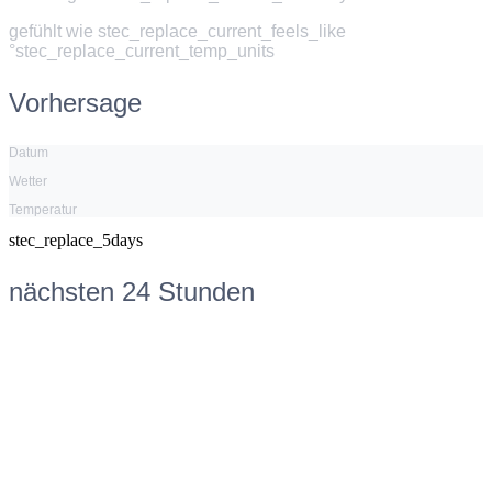
gefühlt wie
stec_replace_current_feels_like
°stec_replace_current_temp_units
Vorhersage
Datum
Wetter
Temperatur
stec_replace_5days
nächsten 24 Stunden