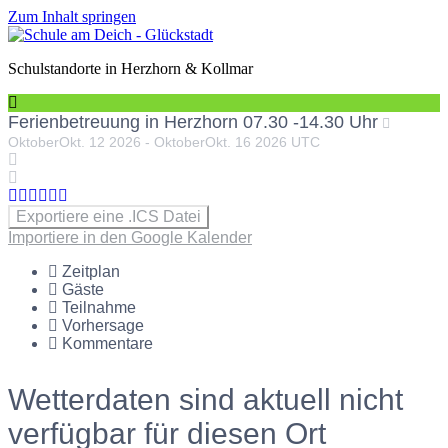
Zum Inhalt springen
Schulstandorte in Herzhorn & Kollmar
Ferienbetreuung in Herzhorn 07.30 -14.30 Uhr
Oktober
Okt.
12
2026
-
Oktober
Okt.
16
2026
UTC
Exportiere eine .ICS Datei
Importiere in den Google Kalender
Zeitplan
Gäste
Teilnahme
Vorhersage
Kommentare
Wetterdaten sind aktuell nicht
verfügbar für diesen Ort