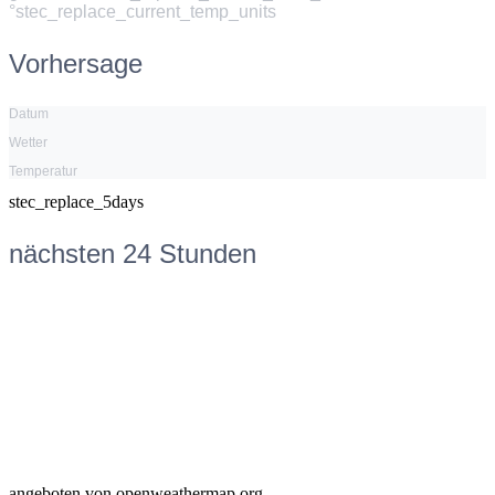
°stec_replace_current_temp_units
Vorhersage
Datum
Wetter
Temperatur
stec_replace_5days
nächsten 24 Stunden
angeboten von openweathermap.org