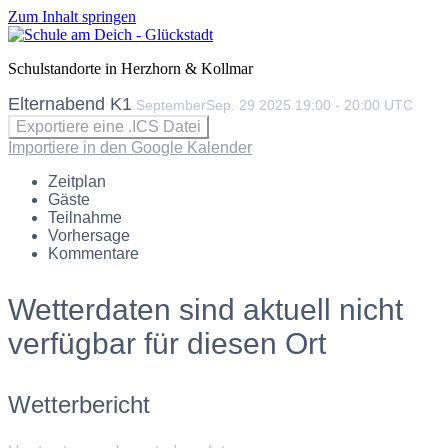
Zum Inhalt springen
Schulstandorte in Herzhorn & Kollmar
Elternabend K1
September
Sep.
29
2025
19:00
-
20:00
UTC
Exportiere eine .ICS Datei
Importiere in den Google Kalender
Zeitplan
Gäste
Teilnahme
Vorhersage
Kommentare
Wetterdaten sind aktuell nicht
verfügbar für diesen Ort
Wetterbericht