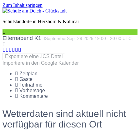
Zum Inhalt springen
Schulstandorte in Herzhorn & Kollmar
Elternabend K1
September
Sep.
29
2025
19:00
-
20:00
UTC
Exportiere eine .ICS Datei
Importiere in den Google Kalender
Zeitplan
Gäste
Teilnahme
Vorhersage
Kommentare
Wetterdaten sind aktuell nicht
verfügbar für diesen Ort