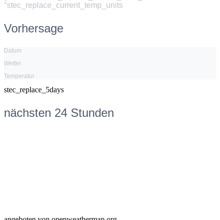
°stec_replace_current_temp_units
Vorhersage
Datum
Wetter
Temperatur
stec_replace_5days
nächsten 24 Stunden
angeboten von openweathermap.org