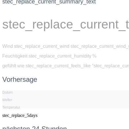
stec_replace_current_summary_text
stec_replace_current_
Wind
stec_replace_current_wind stec_replace_current_wind_u
Feuchtigkeit
stec_replace_current_humidity %
gefühlt wie
stec_replace_current_feels_like °stec_replace_cu
Vorhersage
Datum
Wetter
Temperatur
stec_replace_5days
nächsten 24 Stunden