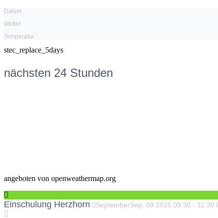
Datum
Wetter
Temperatur
stec_replace_5days
nächsten 24 Stunden
angeboten von openweathermap.org
Einschulung Herzhorn
September
Sep.
09
2025
09:30
-
11:30