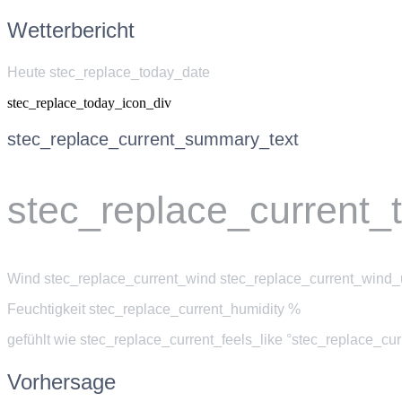
Wetterbericht
Heute stec_replace_today_date
stec_replace_today_icon_div
stec_replace_current_summary_text
stec_replace_current_
Wind
stec_replace_current_wind stec_replace_current_wind_u
Feuchtigkeit
stec_replace_current_humidity %
gefühlt wie
stec_replace_current_feels_like °stec_replace_cu
Vorhersage