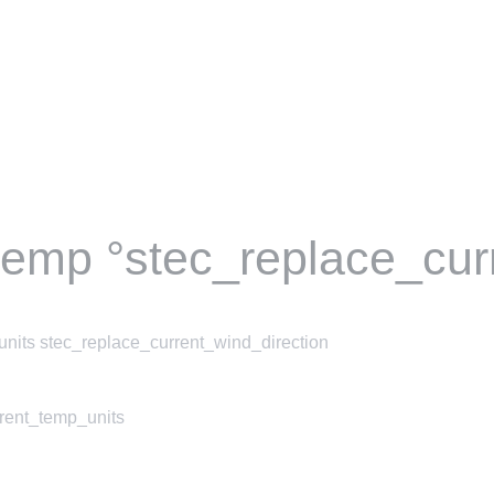
temp °stec_replace_cur
nits stec_replace_current_wind_direction
rrent_temp_units