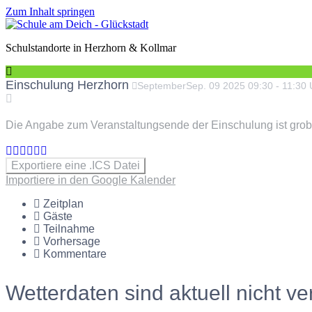
Zum Inhalt springen
Schulstandorte in Herzhorn & Kollmar
Einschulung Herzhorn
September
Sep.
09
2025
09:30
-
11:30
Die Angabe zum Veranstaltungsende der Einschulung ist grob
Exportiere eine .ICS Datei
Importiere in den Google Kalender
Zeitplan
Gäste
Teilnahme
Vorhersage
Kommentare
Wetterdaten sind aktuell nicht ve