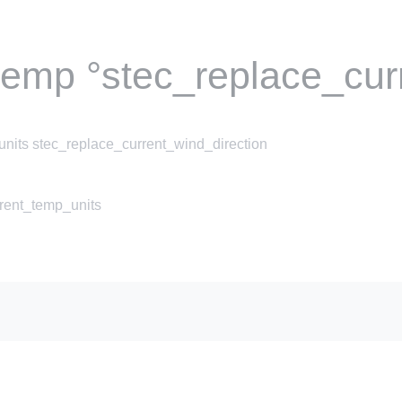
temp °stec_replace_cur
nits stec_replace_current_wind_direction
rrent_temp_units