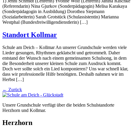
1) Jenni Schmidt (Lehrerin) Yvonne Wolf (Lehrerin) Janina Raschke
(Referendarin) Nina Gjurkov (Sonderpädagogin) Melisa Karakaya
(Sonderpädagogin in Ausbildung) Dorothea Siepmann
(Sozialarbeiterin) Sarah Grotstück (Schulassistentin) Marianna
Westphal (Bundesfreiwilligendienstlerin) […]
Standort Kollmar
Schule am Deich – Kollmar An unserer Grundschule werden viele
Lieder gesungen, Rhythmen geklatscht und getrommelt. Daher
entstand der Wunsch nach einem gemeinsamen Schulsong, in dem
die Besonderheit unserer kleinen Schule zum Ausdruck kommt.
Doch wer sollte solch ein Lied komponieren? Uns war schnell klar,
dass wir professionelle Hilfe benötigten. Deshalb nahmen wir im
Herbst […]
←
Zurück
Unsere Grundschule verfügt über die beiden Schulstandorte
Herzhorn und Kollmar.
Herzhorn